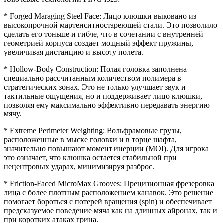
* Forged Maraging Steel Face: Лицо клюшки выковано из
высокопрочной мартенситностареющей стали. Это позволило
сделать его тоньше и гибче, что в сочетании с внутренней
геометрией корпуса создает мощный эффект пружины,
увеличивая дистанцию и высоту полета.
* Hollow-Body Construction: Полая головка заполнена
специально рассчитанным количеством полимера в
стратегических зонах. Это не только улучшает звук и
тактильные ощущения, но и поддерживает лицо клюшки,
позволяя ему максимально эффективно передавать энергию
мячу.
* Extreme Perimeter Weighting: Вольфрамовые грузы,
расположенные в мыске головки и в торце шафта,
значительно повышают момент инерции (MOI). Для игрока
это означает, что клюшка остается стабильной при
нецентровых ударах, минимизируя разброс.
* Friction-Faced MicroMax Grooves: Прецизионная фрезеровка
лица с более плотным расположением канавок. Это решение
помогает бороться с потерей вращения (spin) и обеспечивает
предсказуемое поведение мяча как на длинных айронах, так и
при коротких атаках грина.