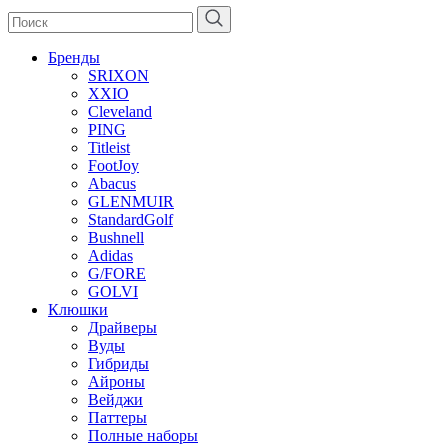
Бренды
SRIXON
XXIO
Cleveland
PING
Titleist
FootJoy
Abacus
GLENMUIR
StandardGolf
Bushnell
Adidas
G/FORE
GOLVI
Клюшки
Драйверы
Вуды
Гибриды
Айроны
Вейджи
Паттеры
Полные наборы