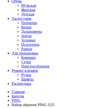
Обувь
Мужская
Женская
Детская
Аксессуары
Перчатки
Кепки
Дальномеры
Зонты
Тележки
Полотенца
Разное
Для тренировки
Коврики
Сетка
Приспособления
Ремонт клюшек
Ручки
Шафты
Распродажа
Главная
Бренды
PING
Набор айронов PING i525