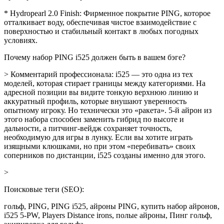
* Hydropearl 2.0 Finish: Фирменное покрытие PING, которое
отталкивает воду, обеспечивая чистое взаимодействие с
поверхностью и стабильный контакт в любых погодных
условиях.
Почему набор PING i525 должен быть в вашем бэге?
> Комментарий профессионала: i525 — это одна из тех
моделей, которая стирает границы между категориями. На
адресной позиции вы видите тонкую верхнюю линию и
аккуратный профиль, которые внушают уверенность
опытному игроку. Но технически это «ракета». 5-й айрон из
этого набора способен заменить гибрид по высоте и
дальности, а питчинг-вейдж сохраняет точность,
необходимую для игры в лунку. Если вы хотите играть
изящными клюшками, но при этом «перебивать» своих
соперников по дистанции, i525 созданы именно для этого.
>
Поисковые теги (SEO):
гольф, PING, PING i525, айроны PING, купить набор айронов,
i525 5-PW, Players Distance irons, полые айроны, Пинг гольф,