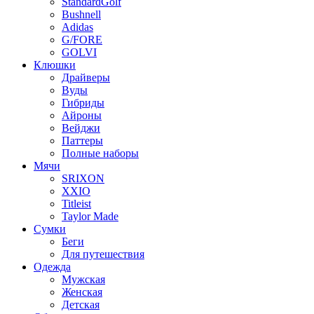
StandardGolf
Bushnell
Adidas
G/FORE
GOLVI
Клюшки
Драйверы
Вуды
Гибриды
Айроны
Вейджи
Паттеры
Полные наборы
Мячи
SRIXON
XXIO
Titleist
Taylor Made
Сумки
Беги
Для путешествия
Одежда
Мужская
Женская
Детская