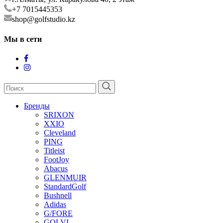
+7 7015445353
shop@golfstudio.kz
Мы в сети
Бренды
SRIXON
XXIO
Cleveland
PING
Titleist
FootJoy
Abacus
GLENMUIR
StandardGolf
Bushnell
Adidas
G/FORE
GOLVI