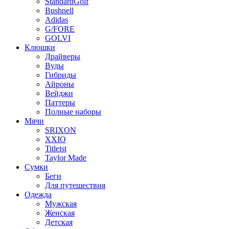
StandardGolf
Bushnell
Adidas
G/FORE
GOLVI
Клюшки
Драйверы
Вуды
Гибриды
Айроны
Вейджи
Паттеры
Полные наборы
Мячи
SRIXON
XXIO
Titleist
Taylor Made
Сумки
Беги
Для путешествия
Одежда
Мужская
Женская
Детская