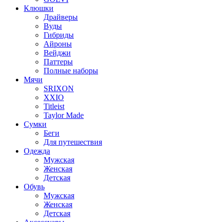
Клюшки
Драйверы
Вуды
Гибриды
Айроны
Вейджи
Паттеры
Полные наборы
Мячи
SRIXON
XXIO
Titleist
Taylor Made
Сумки
Беги
Для путешествия
Одежда
Мужская
Женская
Детская
Обувь
Мужская
Женская
Детская