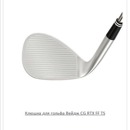
Клюшка для гольфа Вейдж CG RTX FF TS