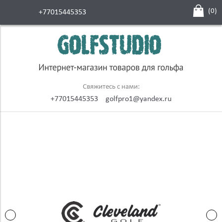
(
0
)
+77015445353
Свяжитесь с нами:
+77015445353
golfpro1@yandex.ru