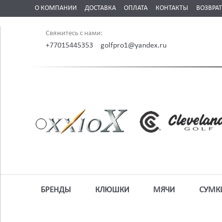
О КОМПАНИИ
ДОСТАВКА
ОПЛАТА
КОНТАКТЫ
ВОЗВРАТ
Свяжитесь с нами:
+77015445353
golfpro1@yandex.ru
БРЕНДЫ
КЛЮШКИ
МЯЧИ
СУМК