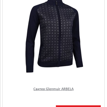
Пол
Тип
Вид спорта
ТН ВЭД коды ЕАЭС
Цена
Свитер Glenmuir ARBELA