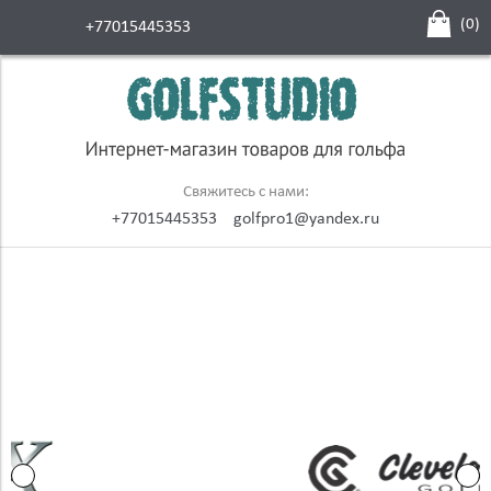
(
0
)
+77015445353
Свяжитесь с нами:
+77015445353
golfpro1@yandex.ru