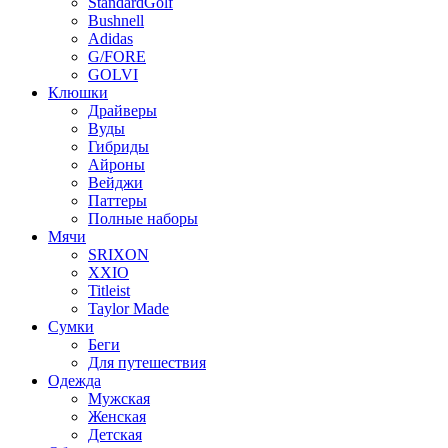
StandardGolf
Bushnell
Adidas
G/FORE
GOLVI
Клюшки
Драйверы
Вуды
Гибриды
Айроны
Вейджи
Паттеры
Полные наборы
Мячи
SRIXON
XXIO
Titleist
Taylor Made
Сумки
Беги
Для путешествия
Одежда
Мужская
Женская
Детская