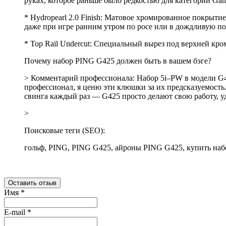
руках, которое раньше было редкостью для категории Gam
* Hydropearl 2.0 Finish: Матовое хромированное покрыти
даже при игре ранним утром по росе или в дождливую по
* Top Rail Undercut: Специальный вырез под верхней кром
Почему набор PING G425 должен быть в вашем бэге?
> Комментарий профессионала: Набор 5i–PW в модели G42
профессионал, я ценю эти клюшки за их предсказуемость. 
свинга каждый раз — G425 просто делают свою работу, у
>
Поисковые теги (SEO):
гольф, PING, PING G425, айроны PING G425, купить набо
Оставить отзыв
Имя
*
E-mail
*