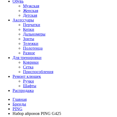
Обувь
Мужская
Женская
Детская
Аксессуары
Перчатки
Кепки
Дальномеры
Зонты
Тележки
Полотенца
Разное
Для тренировки
Коврики
Сетка
Приспособления
Ремонт клюшек
Ручки
Шафты
Распродажа
Главная
Бренды
PING
Набор айронов PING G425