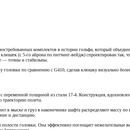
востребованных комплектов в истории гольфа, который объедин
клюшек (с 5-го айрона по питчинг-вейдж) спроектирован так, 
ие — точны и стабильны.
 головки по сравнению с G410, сделав клюшку визуально более
 с переменной толщиной из стали 17-4. Конструкция, вдохновле
ю траекторию полета.
т в мыске и груз в наконечнике шафта распределяют массу по 
ение и дистанцию.
ней полости головки. Она эффективно поглощает нежелательные в