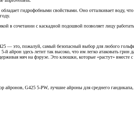
e Improvement.
е обладает гидрофобными свойствами. Оно отталкивает воду, что
году.
кой в сочетании с каскадной подошвой позволяет лицу работать 
5 — это, пожалуй, самый безопасный выбор для любого гольфист
5-й айрон здесь летит так высоко, что им легко атаковать грин 
держивая мяч на фэруэе. Это клюшки, которые «растут» вместе с
р айронов, G425 5-PW, лучшие айроны для среднего гандикапа, 