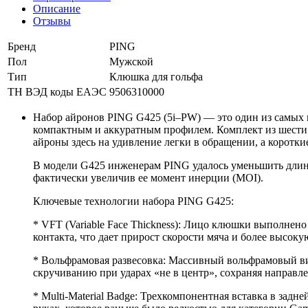
Описание
Отзывы
Бренд
PING
Пол
Мужской
Тип
Клюшка для гольфа
ТН ВЭД коды ЕАЭС
9506310000
Набор айронов PING G425 (5i–PW) — это один из самых 
компактным и аккуратным профилем. Комплект из шести 
айроны здесь на удивление легки в обращении, а коротк
В модели G425 инженерам PING удалось уменьшить длину
фактически увеличив ее момент инерции (MOI).
Ключевые технологии набора PING G425:
* VFT (Variable Face Thickness): Лицо клюшки выполнено
контакта, что дает прирост скорости мяча и более высоку
* Вольфрамовая развесовка: Массивный вольфрамовый вин
скручиванию при ударах «не в центр», сохраняя направл
* Multi-Material Badge: Трехкомпонентная вставка в зад