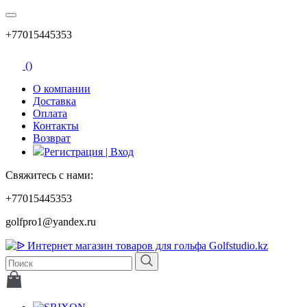
+77015445353
(
)
О компании
Доставка
Оплата
Контакты
Возврат
Регистрация | Вход
Свяжитесь с нами:
+77015445353
golfpro1@yandex.ru