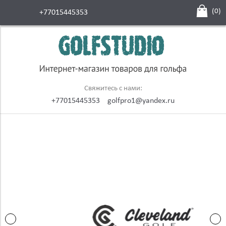
(
0
)
+77015445353
Свяжитесь с нами:
+77015445353
golfpro1@yandex.ru