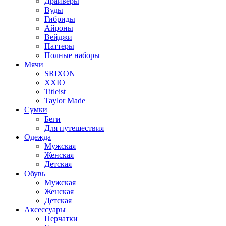
Драйверы
Вуды
Гибриды
Айроны
Вейджи
Паттеры
Полные наборы
Мячи
SRIXON
XXIO
Titleist
Taylor Made
Сумки
Беги
Для путешествия
Одежда
Мужская
Женская
Детская
Обувь
Мужская
Женская
Детская
Аксессуары
Перчатки