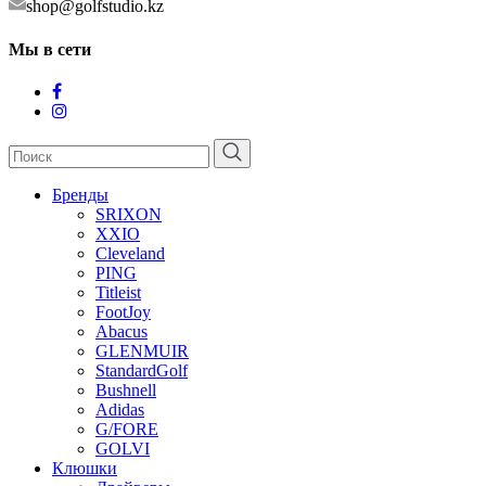
shop@golfstudio.kz
Мы в сети
Бренды
SRIXON
XXIO
Cleveland
PING
Titleist
FootJoy
Abacus
GLENMUIR
StandardGolf
Bushnell
Adidas
G/FORE
GOLVI
Клюшки