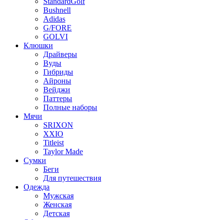
StandardGolf
Bushnell
Adidas
G/FORE
GOLVI
Клюшки
Драйверы
Вуды
Гибриды
Айроны
Вейджи
Паттеры
Полные наборы
Мячи
SRIXON
XXIO
Titleist
Taylor Made
Сумки
Беги
Для путешествия
Одежда
Мужская
Женская
Детская