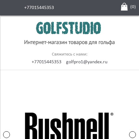
(
0
)
+77015445353
Свяжитесь с нами:
+77015445353
golfpro1@yandex.ru