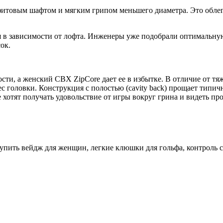
итовым шафтом и мягким грипом меньшего диаметра. Это облегч
я в зависимости от лофта. Инженеры уже подобрали оптимальну
ок.
сти, а женский CBX ZipCore дает ее в избытке. В отличие от т
с головки. Конструкция с полостью (cavity back) прощает типич
хотят получать удовольствие от игры вокруг грина и видеть пр
 купить вейдж для женщин, легкие клюшки для гольфа, контроль