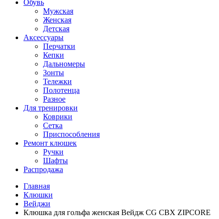
Обувь
Мужская
Женская
Детская
Аксессуары
Перчатки
Кепки
Дальномеры
Зонты
Тележки
Полотенца
Разное
Для тренировки
Коврики
Сетка
Приспособления
Ремонт клюшек
Ручки
Шафты
Распродажа
Главная
Клюшки
Вейджи
Клюшка для гольфа женская Вейдж CG CBX ZIPCORE