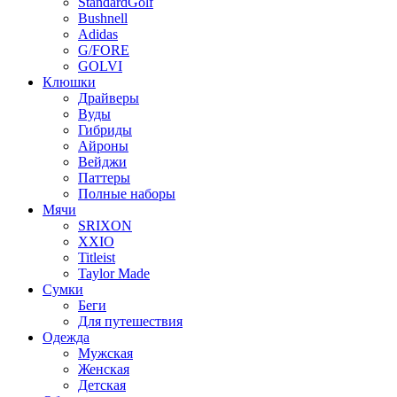
StandardGolf
Bushnell
Adidas
G/FORE
GOLVI
Клюшки
Драйверы
Вуды
Гибриды
Айроны
Вейджи
Паттеры
Полные наборы
Мячи
SRIXON
XXIO
Titleist
Taylor Made
Сумки
Беги
Для путешествия
Одежда
Мужская
Женская
Детская