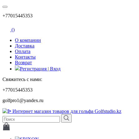
+77015445353
(
)
О компании
Доставка
Оплата
Контакты
Возврат
Регистрация | Вход
Свяжитесь с нами:
+77015445353
golfpro1@yandex.ru