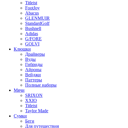
Titleist
FootJoy
Abacus
GLENMUIR
StandardGolf
Bushnell
Adidas
G/FORE
GOLVI
Клюшки
Драйверы
Вуды
Гибриды
Айроны
Вейджи
Паттеры
Полные наборы
Мячи
SRIXON
XXIO
Titleist
Taylor Made
Сумки
Беги
Для путешествия