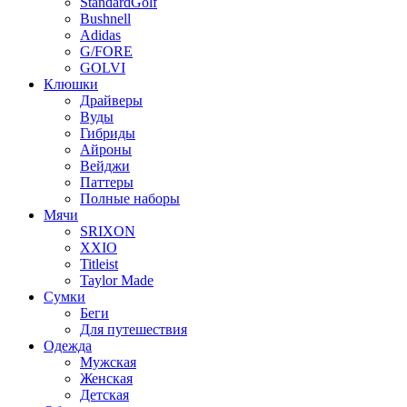
StandardGolf
Bushnell
Adidas
G/FORE
GOLVI
Клюшки
Драйверы
Вуды
Гибриды
Айроны
Вейджи
Паттеры
Полные наборы
Мячи
SRIXON
XXIO
Titleist
Taylor Made
Сумки
Беги
Для путешествия
Одежда
Мужская
Женская
Детская