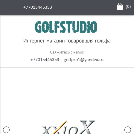
(
0
)
+77015445353
Свяжитесь с нами:
+77015445353
golfpro1@yandex.ru