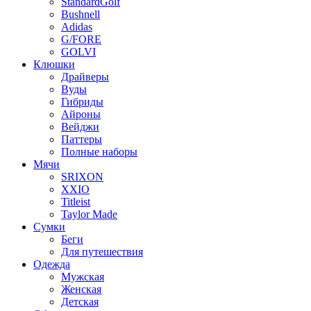
StandardGolf
Bushnell
Adidas
G/FORE
GOLVI
Клюшки
Драйверы
Вуды
Гибриды
Айроны
Вейджи
Паттеры
Полные наборы
Мячи
SRIXON
XXIO
Titleist
Taylor Made
Сумки
Беги
Для путешествия
Одежда
Мужская
Женская
Детская