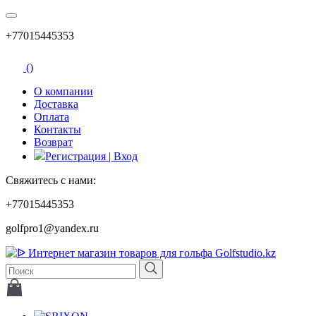
+77015445353
(
)
О компании
Доставка
Оплата
Контакты
Возврат
Регистрация | Вход
Свяжитесь с нами:
+77015445353
golfpro1@yandex.ru