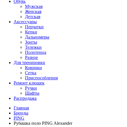
Обувь
Мужская
Женская
Детская
Аксессуары
Перчатки
Кепки
Дальномеры
Зонты
Тележки
Полотенца
Разное
Для тренировки
Коврики
Сетка
Приспособления
Ремонт клюшек
Ручки
Шафты
Распродажа
Главная
Бренды
PING
Рубашка поло PING Alexander