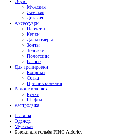
Обувь
Мужская
Женская
Детская
Аксессуары
Перчатки
Кепки
Дальномеры
Зонты
Тележки
Полотенца
Разное
Для тренировки
Коврики
Сетка
Приспособления
Ремонт клюшек
Ручки
Шафты
Распродажа
Главная
Одежда
Мужская
Брюки для гольфа PING Alderley