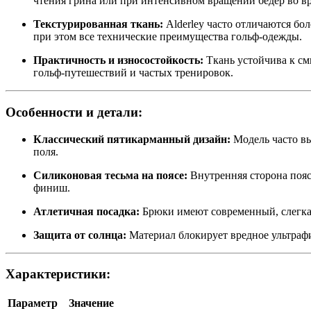
чтения грина или при интенсивном вращении бедер во вр
Текстурированная ткань:
Alderley часто отличаются бо
при этом все технические преимущества гольф-одежды.
Практичность и износостойкость:
Ткань устойчива к см
гольф-путешествий и частых тренировок.
Особенности и детали:
Классический пятикарманный дизайн:
Модель часто вы
поля.
Силиконовая тесьма на поясе:
Внутренняя сторона пояс
финиш.
Атлетичная посадка:
Брюки имеют современный, слегка 
Защита от солнца:
Материал блокирует вредное ультрафи
Характеристики:
Параметр
Значение