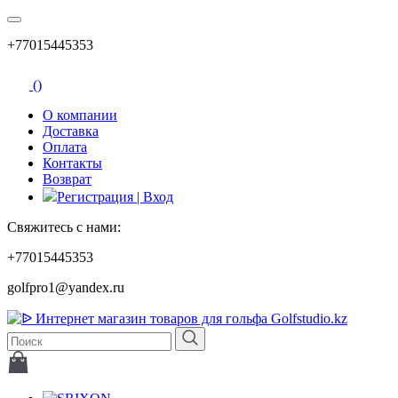
+77015445353
(
)
О компании
Доставка
Оплата
Контакты
Возврат
Регистрация | Вход
Свяжитесь с нами:
+77015445353
golfpro1@yandex.ru