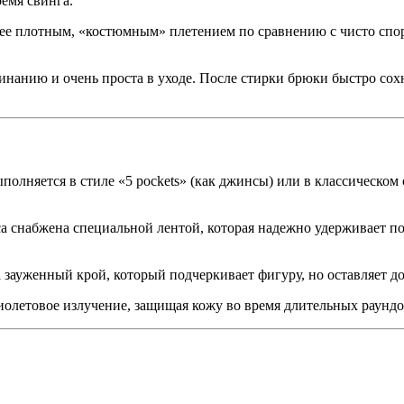
емя свинга.
лее плотным, «костюмным» плетением по сравнению с чисто спо
инанию и очень проста в уходе. После стирки брюки быстро сохн
полняется в стиле «5 pockets» (как джинсы) или в классическом 
а снабжена специальной лентой, которая надежно удерживает п
зауженный крой, который подчеркивает фигуру, но оставляет до
олетовое излучение, защищая кожу во время длительных раундо