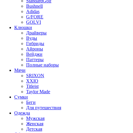
StandardGolf
Bushnell
Adidas
G/FORE
GOLVI
Клюшки
Драйверы
Вуды
Гибриды
Айроны
Вейджи
Паттеры
Полные наборы
Мячи
SRIXON
XXIO
Titleist
Taylor Made
Сумки
Беги
Для путешествия
Одежда
Мужская
Женская
Детская