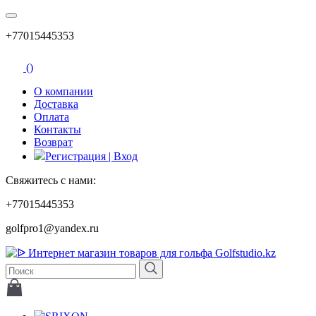
+77015445353
(
)
О компании
Доставка
Оплата
Контакты
Возврат
Регистрация | Вход
Свяжитесь с нами:
+77015445353
golfpro1@yandex.ru