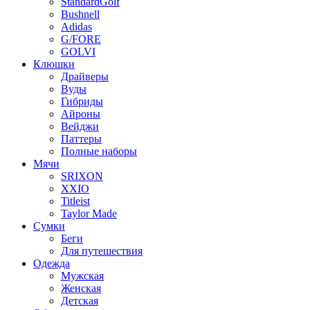
StandardGolf
Bushnell
Adidas
G/FORE
GOLVI
Клюшки
Драйверы
Вуды
Гибриды
Айроны
Вейджи
Паттеры
Полные наборы
Мячи
SRIXON
XXIO
Titleist
Taylor Made
Сумки
Беги
Для путешествия
Одежда
Мужская
Женская
Детская