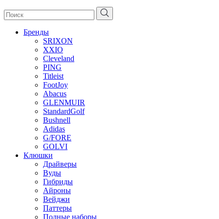
Бренды
SRIXON
XXIO
Cleveland
PING
Titleist
FootJoy
Abacus
GLENMUIR
StandardGolf
Bushnell
Adidas
G/FORE
GOLVI
Клюшки
Драйверы
Вуды
Гибриды
Айроны
Вейджи
Паттеры
Полные наборы