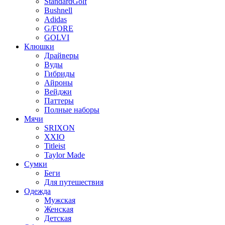
StandardGolf
Bushnell
Adidas
G/FORE
GOLVI
Клюшки
Драйверы
Вуды
Гибриды
Айроны
Вейджи
Паттеры
Полные наборы
Мячи
SRIXON
XXIO
Titleist
Taylor Made
Сумки
Беги
Для путешествия
Одежда
Мужская
Женская
Детская