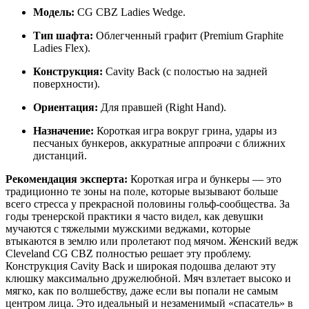
Модель:
CG CBZ Ladies Wedge.
Тип шафта:
Облегченный графит (Premium Graphite
Ladies Flex).
Конструкция:
Cavity Back (с полостью на задней
поверхности).
Ориентация:
Для правшей (Right Hand).
Назначение:
Короткая игра вокруг грина, удары из
песчаных бункеров, аккуратные аппроачи с ближних
дистанций.
Рекомендация эксперта:
Короткая игра и бункеры — это
традиционно те зоны на поле, которые вызывают больше
всего стресса у прекрасной половины гольф-сообщества. За
годы тренерской практики я часто видел, как девушки
мучаются с тяжелыми мужскими веджами, которые
втыкаются в землю или пролетают под мячом. Женский ведж
Cleveland CG CBZ полностью решает эту проблему.
Конструкция Cavity Back и широкая подошва делают эту
клюшку максимально дружелюбной. Мяч взлетает высоко и
мягко, как по волшебству, даже если вы попали не самым
центром лица. Это идеальный и незаменимый «спасатель» в