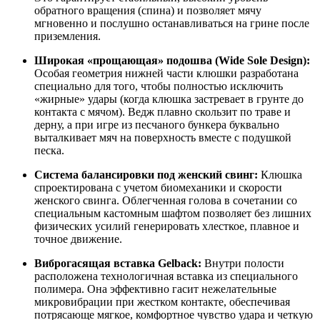
обратного вращения (спина) и позволяет мячу
мгновенно и послушно останавливаться на грине после
приземления.
Широкая «прощающая» подошва (Wide Sole Design):
Особая геометрия нижней части клюшки разработана
специально для того, чтобы полностью исключить
«жирные» удары (когда клюшка застревает в грунте до
контакта с мячом). Ведж плавно скользит по траве и
дерну, а при игре из песчаного бункера буквально
выталкивает мяч на поверхность вместе с подушкой
песка.
Система балансировки под женский свинг:
Клюшка
спроектирована с учетом биомеханики и скорости
женского свинга. Облегченная голова в сочетании со
специальным кастомным шафтом позволяет без лишних
физических усилий генерировать хлесткое, плавное и
точное движение.
Виброгасящая вставка Gelback:
Внутри полости
расположена технологичная вставка из специального
полимера. Она эффективно гасит нежелательные
микровибрации при жестком контакте, обеспечивая
потрясающе мягкое, комфортное чувство удара и четкую