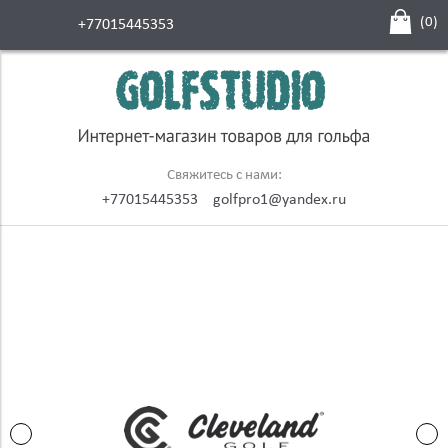
(
0
)
+77015445353
Свяжитесь с нами:
+77015445353
golfpro1@yandex.ru