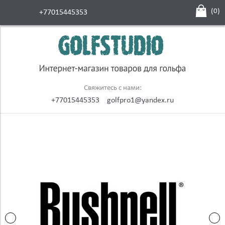
(
0
)
+77015445353
Свяжитесь с нами:
+77015445353
golfpro1@yandex.ru