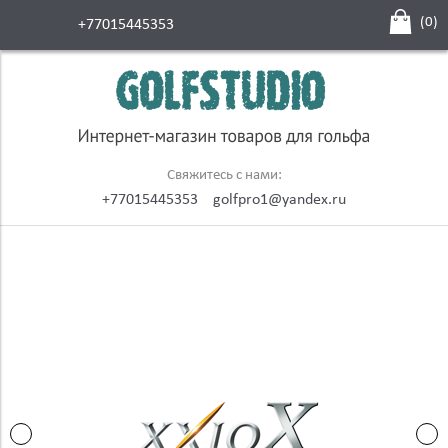
(
0
)
+77015445353
Свяжитесь с нами:
+77015445353
golfpro1@yandex.ru