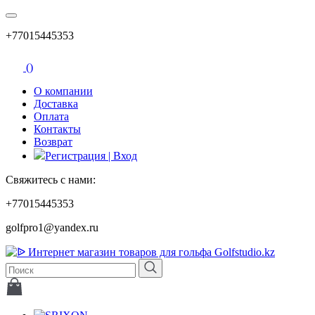
+77015445353
(
)
О компании
Доставка
Оплата
Контакты
Возврат
Регистрация | Вход
Свяжитесь с нами:
+77015445353
golfpro1@yandex.ru