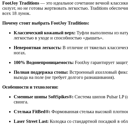
FootJoy Traditions
— это идеальное сочетание вечной классик
силуэт, но не готовы жертвовать легкостью. Traditions обесп
всех 18 лунок.
Почему стоит выбрать FootJoy Traditions:
Классический кожаный верх:
Туфли выполнены из натур
легкостью в уходе и способностью «дышать».
Невероятная легкость:
В отличие от тяжелых классическ
ногах.
100% Водонепроницаемость:
FootJoy гарантирует защиту
Полная поддержка стопы:
Встроенный ахилловый фиксато
выхода на поле (не требует долгого разнашивания).
Особенности и технологии:
Сменные шипы SoftSpikes®:
Система шипов Pulsar LP (с
свинга.
Стелька FitBed®:
Формованная стелька высокой плотнос
Laser Street Last:
Колодка со стандартной посадкой в обл