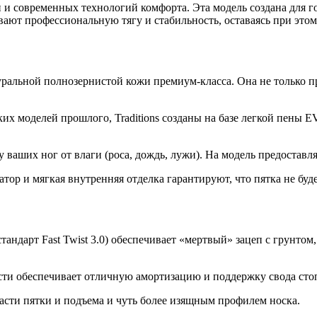
и и современных технологий комфорта. Эта модель создана для
ечивают профессиональную тягу и стабильность, оставаясь при э
альной полнозернистой кожи премиум-класса. Она не только пр
их моделей прошлого, Traditions созданы на базе легкой пены 
 ваших ног от влаги (роса, дождь, лужи). На модель предоставл
р и мягкая внутренняя отделка гарантируют, что пятка не будет 
тандарт Fast Twist 3.0) обеспечивает «мертвый» зацеп с грунто
ти обеспечивает отличную амортизацию и поддержку свода стопы
асти пятки и подъема и чуть более изящным профилем носка.