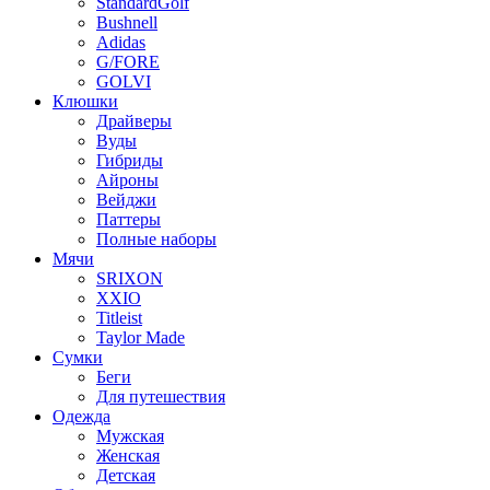
StandardGolf
Bushnell
Adidas
G/FORE
GOLVI
Клюшки
Драйверы
Вуды
Гибриды
Айроны
Вейджи
Паттеры
Полные наборы
Мячи
SRIXON
XXIO
Titleist
Taylor Made
Сумки
Беги
Для путешествия
Одежда
Мужская
Женская
Детская