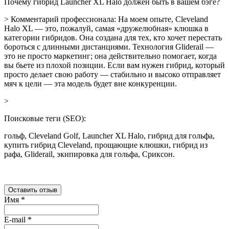
Почему гибрид Launcher XL Halo должен быть в вашем бэге?
> Комментарий профессионала: На моем опыте, Cleveland
Halo XL — это, пожалуй, самая «дружелюбная» клюшка в
категории гибридов. Она создана для тех, кто хочет перестать
бороться с длинными дистанциями. Технология Gliderail —
это не просто маркетинг; она действительно помогает, когда
вы бьете из плохой позиции. Если вам нужен гибрид, который
просто делает свою работу — стабильно и высоко отправляет
мяч к цели — эта модель будет вне конкуренции.
>
Поисковые теги (SEO):
гольф, Cleveland Golf, Launcher XL Halo, гибрид для гольфа,
купить гибрид Cleveland, прощающие клюшки, гибрид из
рафа, Gliderail, экипировка для гольфа, Сриксон.
Оставить отзыв
Имя
*
E-mail
*