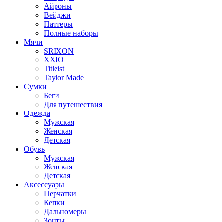
Айроны
Вейджи
Паттеры
Полные наборы
Мячи
SRIXON
XXIO
Titleist
Taylor Made
Сумки
Беги
Для путешествия
Одежда
Мужская
Женская
Детская
Обувь
Мужская
Женская
Детская
Аксессуары
Перчатки
Кепки
Дальномеры
Зонты