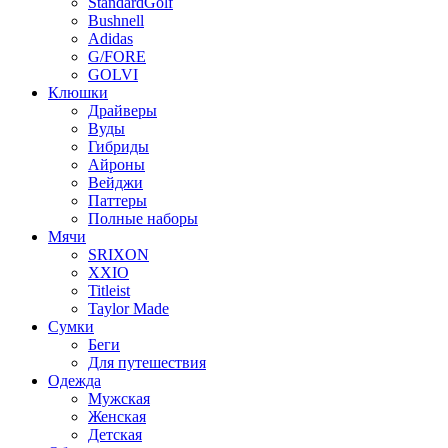
StandardGolf
Bushnell
Adidas
G/FORE
GOLVI
Клюшки
Драйверы
Вуды
Гибриды
Айроны
Вейджи
Паттеры
Полные наборы
Мячи
SRIXON
XXIO
Titleist
Taylor Made
Сумки
Беги
Для путешествия
Одежда
Мужская
Женская
Детская