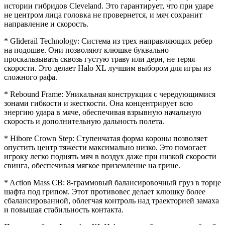
истории гибридов Cleveland. Это гарантирует, что при ударе
не центром лица головка не провернется, и мяч сохранит
направление и скорость.
* Gliderail Technology: Система из трех направляющих ребер
на подошве. Они позволяют клюшке буквально
проскальзывать сквозь густую траву или дерн, не теряя
скорости. Это делает Halo XL лучшим выбором для игры из
сложного рафа.
* Rebound Frame: Уникальная конструкция с чередующимися
зонами гибкости и жесткости. Она концентрирует всю
энергию удара в мяче, обеспечивая взрывную начальную
скорость и дополнительную дальность полета.
* Hibore Crown Step: Ступенчатая форма короны позволяет
опустить центр тяжести максимально низко. Это помогает
игроку легко поднять мяч в воздух даже при низкой скорости
свинга, обеспечивая мягкое приземление на грине.
* Action Mass CB: 8-граммовый балансировочный груз в торце
шафта под грипом. Этот противовес делает клюшку более
сбалансированной, облегчая контроль над траекторией замаха
и повышая стабильность контакта.