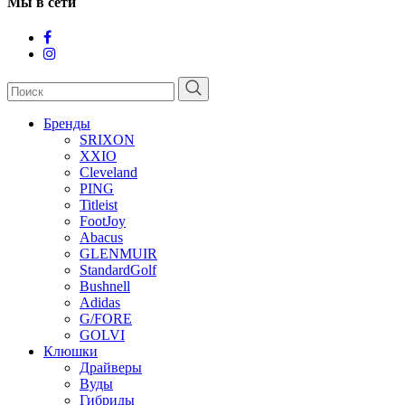
Мы в сети
Бренды
SRIXON
XXIO
Cleveland
PING
Titleist
FootJoy
Abacus
GLENMUIR
StandardGolf
Bushnell
Adidas
G/FORE
GOLVI
Клюшки
Драйверы
Вуды
Гибриды