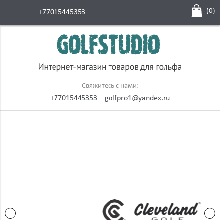
(
0
)
+77015445353
Свяжитесь с нами:
+77015445353
golfpro1@yandex.ru