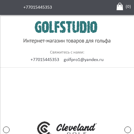
(
0
)
+77015445353
Свяжитесь с нами:
+77015445353
golfpro1@yandex.ru