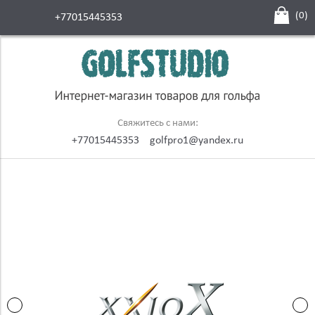
(
0
)
+77015445353
Свяжитесь с нами:
+77015445353
golfpro1@yandex.ru