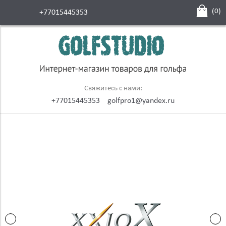
(
0
)
+77015445353
Свяжитесь с нами:
+77015445353
golfpro1@yandex.ru